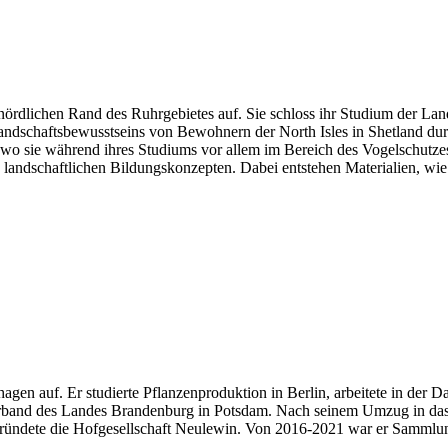
rdlichen Rand des Ruhrgebietes auf. Sie schloss ihr Studium der La
andschaftsbewusstseins von Bewohnern der North Isles in Shetland du
 wo sie während ihres Studiums vor allem im Bereich des Vogelschutz
 landschaftlichen Bildungskonzepten. Dabei entstehen Materialien, wi
gen auf. Er studierte Pflanzenproduktion in Berlin, arbeitete in der D
erband des Landes Brandenburg in Potsdam. Nach seinem Umzug in da
 gründete die Hofgesellschaft Neulewin. Von 2016-2021 war er Samml