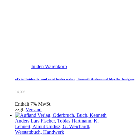
In den Warenkorb
»Es ist beides da, und es ist beides wahr«, Kenneth Anders und Myrthe Jentgens
14,00
€
Enthält 7% MwSt.
zzgl.
Versand