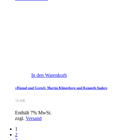
In den Warenkorb
»Hänsel und Gretel« Martin Klingeberg und Kenneth Anders
10,00
€
Enthält 7% MwSt.
zzgl.
Versand
1
2