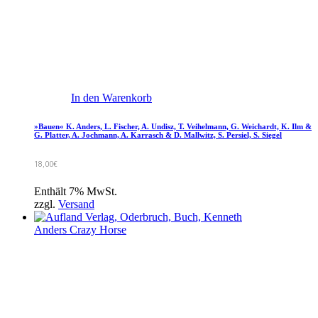
In den Warenkorb
»Bauen« K. Anders, L. Fischer, A. Undisz, T. Veihelmann, G. Weichardt, K. Ilm &
G. Platter, A. Jochmann, A. Karrasch & D. Mallwitz, S. Persiel, S. Siegel
18,00
€
Enthält 7% MwSt.
zzgl.
Versand