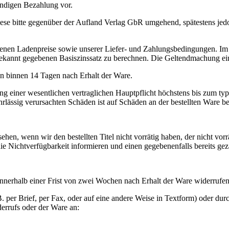
ändigen Bezahlung vor.
 diese bitte gegenüber der Aufland Verlag GbR umgehend, spätestens j
nen Ladenpreise sowie unserer Liefer- und Zahlungsbedingungen. Im Fa
annt gegebenen Basiszinssatz zu berechnen. Die Geltendmachung eine
 binnen 14 Tagen nach Erhalt der Ware.
zung einer wesentlichen vertraglichen Hauptpflicht höchstens bis zum t
fahrlässig verursachten Schäden ist auf Schäden an der bestellten Ware b
hen, wenn wir den bestellten Titel nicht vorrätig haben, der nicht vorr
die Nichtverfügbarkeit informieren und einen gegebenenfalls bereits gez
 innerhalb einer Frist von zwei Wochen nach Erhalt der Ware widerrufe
.B. per Brief, per Fax, oder auf eine andere Weise in Textform) oder 
errufs oder der Ware an: