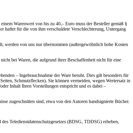
ei einem Warenwert von bis zu 40,– Euro muss der Besteller gemäß §
r haftet für die von ihm verschuldete Verschlechterung, Untergang
ndelt, werden von uns nur übernommen (außergewöhnlich hohe Kosten
 nicht bei Waren, die aufgrund ihrer Beschaffenheit nicht für eine
sgehenden – Ingebrauchnahme der Ware beruht. Dies gilt besonders für
e Seiten, Schmutzflecken). Sie können vermeiden, wegen Wertersatz in
er Inhalt Ihren Vorstellungen entspricht und es dabei –
nisse zugeschnitten sind, etwa von den Autoren handsignierte Bücher.
nd des Teledienstdatenschutzgesetzes (BDSG, TDDSG) erheben,