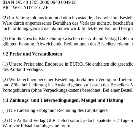
IBAN DE 48 1705 2000 0940 0049 68
BIC: WELADED1GZE
(2) Ihr Vertrag mit uns kommt dadurch zustande, dass wir Ihre Beste
Ware durch angemessenes Bemühen des Verlages nicht zu beschaffen is
nicht ordnungsgemäß nachkommen wird. Im letzteren Fall und bei grö
(3) Für die Geschäftsbeziehung zwischen der Aufland Verlag GbR und
gültigen Fassung. Abweichende Bedingungen des Bestellers erkennt di
§ 2 Preise und Versandkosten
(1) Unsere Preise sind Endpreise in EURO. Sie enthalten die gesetzli
des Aufland Verlages.
(2) Wir berechnen bei einer Bestellung direkt beim Verlag pro Liefe
und Zölle bei Lieferung ins Ausland gehen zu Lasten des Bestellers
Portogebühren (ohne Verpackungskosten) berechnet. Bei einer Bestel
§ 3 Zahlungs- und Lieferbedingungen, Mängel und Haftung
(1) Die Lieferung erfolgt auf Rechnung des Empfängers.
(2) Die Aufland Verlag GbR liefert sofort, jedoch spätestens 7 Tage n
Ware vor Fristablauf abgesandt wird.