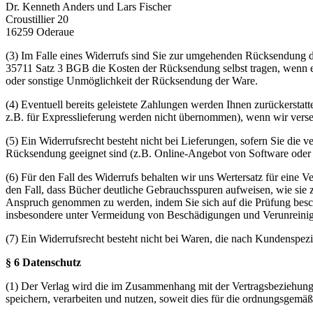
Dr. Kenneth Anders und Lars Fischer
Croustillier 20
16259 Oderaue
(3) Im Falle eines Widerrufs sind Sie zur umgehenden Rücksendung d
35711 Satz 3 BGB die Kosten der Rücksendung selbst tragen, wenn er
oder sonstige Unmöglichkeit der Rücksendung der Ware.
(4) Eventuell bereits geleistete Zahlungen werden Ihnen zurückerst
z.B. für Expresslieferung werden nicht übernommen), wenn wir verseh
(5) Ein Widerrufsrecht besteht nicht bei Lieferungen, sofern Sie die v
Rücksendung geeignet sind (z.B. Online-Angebot von Software oder 
(6) Für den Fall des Widerrufs behalten wir uns Wertersatz für eine 
den Fall, dass Bücher deutliche Gebrauchsspuren aufweisen, wie sie 
Anspruch genommen zu werden, indem Sie sich auf die Prüfung beschr
insbesondere unter Vermeidung von Beschädigungen und Verunreini
(7) Ein Widerrufsrecht besteht nicht bei Waren, die nach Kundenspezi
§ 6 Datenschutz
(1) Der Verlag wird die im Zusammenhang mit der Vertragsbeziehun
speichern, verarbeiten und nutzen, soweit dies für die ordnungsgemä