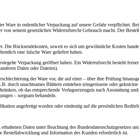
er Ware in ordentlicher Verpackung auf unsere Gefahr verpflichtet. B
 von seinem gesetzlichen Widerrufsrecht Gebrauch macht. Der Bestelle
attet. Die Rücksendekosten, soweit es sich um gewöhnliche Kosten ha
entlich eine falsche Ware geliefert haben.
ersiegelte Verpackung geöffnet haben. Ein Widerrufsrecht besteht ferner
anderen Daten oder Dateien).
Verschlechterung der Ware vor, die auf einer – über ihre Prüfung hinau
z.B. durch unachtsames Blättern entstehen (eingerissene oder geknickt
änken, ob das entsprechende Verlagserzeugnis nach Ausstattung und/od
gungen – sorgsam behandeln.
fikation angefertigt worden oder eindeutig auf die persönlichen Bedürf
g erhaltenen Daten unter Beachtung des Bundesdatenschutzgesetzes u
ße Bestellabwicklung und Information des Kunden erforderlich ist.