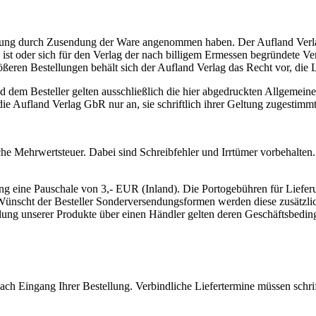
llung durch Zusendung der Ware angenommen haben. Der Aufland Verlag 
t oder sich für den Verlag der nach billigem Ermessen begründete Verd
ßeren Bestellungen behält sich der Aufland Verlag das Recht vor, di
 dem Besteller gelten ausschließlich die hier abgedruckten Allgemein
e Aufland Verlag GbR nur an, sie schriftlich ihrer Geltung zugestimmt
che Mehrwertsteuer. Dabei sind Schreibfehler und Irrtümer vorbehalten.
rung eine Pauschale von 3,- EUR (Inland). Die Portogebühren für Liefer
. Wünscht der Besteller Sonderversendungsformen werden diese zusätzli
lung unserer Produkte über einen Händler gelten deren Geschäftsbedi
ach Eingang Ihrer Bestellung. Verbindliche Liefertermine müssen schrift