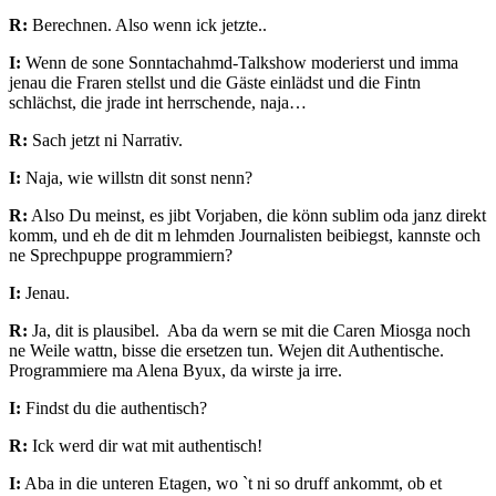
R:
Berechnen. Also wenn ick jetzte..
I:
Wenn de sone Sonntachahmd-Talkshow moderierst und imma
jenau die Fraren stellst und die Gäste einlädst und die Fintn
schlächst, die jrade int herrschende, naja…
R:
Sach jetzt ni Narrativ.
I:
Naja, wie willstn dit sonst nenn?
R:
Also Du meinst, es jibt Vorjaben, die könn sublim oda janz direkt
komm, und eh de dit m lehmden Journalisten beibiegst, kannste och
ne Sprechpuppe programmiern?
I:
Jenau.
R:
Ja, dit is plausibel. Aba da wern se mit die Caren Miosga noch
ne Weile wattn, bisse die ersetzen tun. Wejen dit Authentische.
Programmiere ma Alena Byux, da wirste ja irre.
I:
Findst du die authentisch?
R:
Ick werd dir wat mit authentisch!
I:
Aba in die unteren Etagen, wo `t ni so druff ankommt, ob et