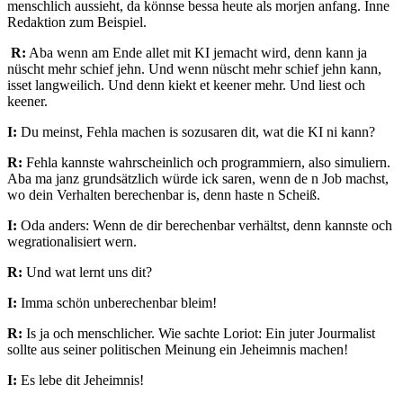
menschlich aussieht, da könnse bessa heute als morjen anfang. Inne
Redaktion zum Beispiel.
R:
Aba wenn am Ende allet mit KI jemacht wird, denn kann ja
nüscht mehr schief jehn. Und wenn nüscht mehr schief jehn kann,
isset langweilich. Und denn kiekt et keener mehr. Und liest och
keener.
I:
Du meinst, Fehla machen is sozusaren dit, wat die KI ni kann?
R:
Fehla kannste wahrscheinlich och programmiern, also simuliern.
Aba ma janz grundsätzlich würde ick saren, wenn de n Job machst,
wo dein Verhalten berechenbar is, denn haste n Scheiß.
I:
Oda anders: Wenn de dir berechenbar verhältst, denn kannste och
wegrationalisiert wern.
R:
Und wat lernt uns dit?
I:
Imma schön unberechenbar bleim!
R:
Is ja och menschlicher. Wie sachte Loriot: Ein juter Jourmalist
sollte aus seiner politischen Meinung ein Jeheimnis machen!
I:
Es lebe dit Jeheimnis!