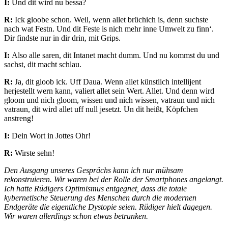
I:
Und dit wird nu bessa?
R:
Ick gloobe schon. Weil, wenn allet brüchich is, denn suchste
nach wat Festn. Und dit Feste is nich mehr inne Umwelt zu finn‘.
Dir findste nur in dir drin, mit Grips.
I:
Also alle saren, dit Intanet macht dumm. Und nu kommst du und
sachst, dit macht schlau.
R:
Ja, dit gloob ick. Uff Daua. Wenn allet künstlich intellijent
herjestellt wern kann, valiert allet sein Wert. Allet. Und denn wird
gloom und nich gloom, wissen und nich wissen, vatraun und nich
vatraun, dit wird allet uff null jesetzt. Un dit heißt, Köpfchen
anstreng!
I:
Dein Wort in Jottes Ohr!
R:
Wirste sehn!
Den Ausgang unseres Gesprächs kann ich nur mühsam
rekonstruieren. Wir waren bei der Rolle der Smartphones angelangt.
Ich hatte Rüdigers Optimismus entgegnet, dass die totale
kybernetische Steuerung des Menschen durch die modernen
Endgeräte die eigentliche Dystopie seien. Rüdiger hielt dagegen.
Wir waren allerdings schon etwas betrunken.