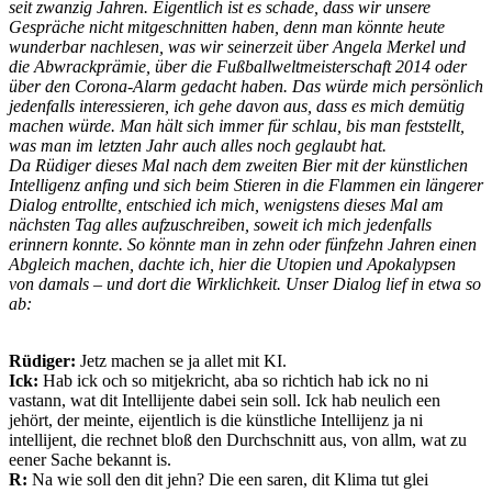
seit zwanzig Jahren. Eigentlich ist es schade, dass wir unsere
Gespräche nicht mitgeschnitten haben, denn man könnte heute
wunderbar nachlesen, was wir seinerzeit über Angela Merkel und
die Abwrackprämie, über die Fußballweltmeisterschaft 2014 oder
über den Corona-Alarm gedacht haben. Das würde mich persönlich
jedenfalls interessieren, ich gehe davon aus, dass es mich demütig
machen würde. Man hält sich immer für schlau, bis man feststellt,
was man im letzten Jahr auch alles noch geglaubt hat.
Da Rüdiger dieses Mal nach dem zweiten Bier mit der künstlichen
Intelligenz anfing und sich beim Stieren in die Flammen ein längerer
Dialog entrollte, entschied ich mich, wenigstens dieses Mal am
nächsten Tag alles aufzuschreiben, soweit ich mich jedenfalls
erinnern konnte. So könnte man in zehn oder fünfzehn Jahren einen
Abgleich machen, dachte ich, hier die Utopien und Apokalypsen
von damals – und dort die Wirklichkeit. Unser Dialog lief in etwa so
ab:
Rüdiger:
Jetz machen se ja allet mit KI.
Ick:
Hab ick och so mitjekricht, aba so richtich hab ick no ni
vastann, wat dit Intellijente dabei sein soll. Ick hab neulich een
jehört, der meinte, eijentlich is die künstliche Intellijenz ja ni
intellijent, die rechnet bloß den Durchschnitt aus, von allm, wat zu
eener Sache bekannt is.
R:
Na wie soll den dit jehn? Die een saren, dit Klima tut glei