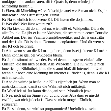
umkippen, die andan saren, dit is Quatsch, denn würde ja dit
Mittelding heißen…
I:
Eben, dit Mittelding wäre: Nüscht jenauet weeß man nich. Es jibt
untaschiedliche Ufffassungen. Punkt.
R:
Na so ehrlich is do keene KI. Dit lassen die do ja ni zu.
I:
Wer die? Wer lässt wat ni zu?
R:
Na kiek dir dit do an, bei na, wie heißt et, Wikipedia. Dit is do
allet Politik. Da jibt et lauter Aktivistn, die schreim in eener Tour die
Artikel um. Der isn Vaschwörungstheoretiker und der is umstrittn
und der is dit. Dit is do ne Denunzantenplattform. Und dit wern se
der KI och beibring.
I:
Aba wenn se an die KI manipuliern, denn isset ja keene KI mehr.
Denn könnse glei bei Wikipedia bleim.
R:
Ja, dit stimmt och wieder. Es sei denn, die sperrn einfach alle
Quellen, die ihn nich passen. Alle Webseiten. Die KI wird ja nich
inne richtije Bibliothek jehn, die scannt bloß dit Internet ab. Und
wenn nur noch eine Meinung im Internet zu finden is, denn is die KI
och einseitich.
I:
Aba dit würde ja heißn, die KI is eijentlich jut. Wenn man se
austricksn muss, damit se die Wahrheit nich mitkriegt.
R:
Weeß ick ni. Jut kann die do jani sein. Moralisch jetze.
I:
Nee, nich jut im Sinne von jut und böse. Aba dass se nüscht
erzählt, wat nich jedeckt is. Dass se nicht mogelt. Ehrlich,
sozusaren.
R:
Es sei denn, sie wird so programmiert! Unehrlich zu sein.