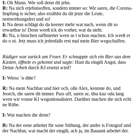
I:
Oh Mann. Wie soll denn dit jehn.
R:
Na nich erjebnisoffen, sondern immer so: Wir saren, die Corona-
Impfung is sicher, also erzählst du dit jetze die Leute,
nemwirkungsfrei und so!
I:
Na denn schlägt do da keener mehr wat nach, wenn dit so
erwartbar is! Denn weeß ick do vorher, wat da steht.
R:
Na, n bisschen raffinierter wern se t schon machen. Ich weeß et
do o ni. Jetz muss ich jedenfalls erst mal mein Bier wegschaffen.
Rüdiger war zurück am Feuer. Er schnappte sich ein Bier aus dem
Kasten, öffnete es gekonnt und sagte:
Hast du eingtli Angst, dass
Deine Arbeit durch KI ersetzt wird?
I:
Wieso `n ditte?
R:
Na mein Nachbar und hier och, olle Alex, kennste do, und
Jeorch, die saren dit immer. Pass uff, saren se, üba kuz oda lang
wern wir vonne KI wegrationalisiert. Darüber machen die sich echt
ne Rübe.
I:
Wat machen die denn?
R:
Na der eene arbeitet für sone Stiftung, der andre is Fotograf und
der Nachbar, wat macht der eingtli, ach ja, im Bauamt arbeitet der.