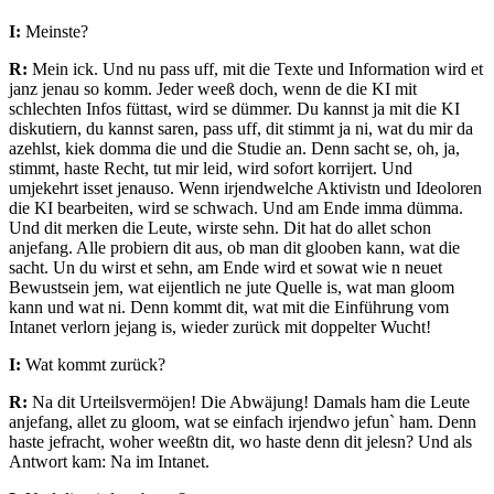
I:
Meinste?
R:
Mein ick. Und nu pass uff, mit die Texte und Information wird et
janz jenau so komm. Jeder weeß doch, wenn de die KI mit
schlechten Infos füttast, wird se dümmer. Du kannst ja mit die KI
diskutiern, du kannst saren, pass uff, dit stimmt ja ni, wat du mir da
azehlst, kiek domma die und die Studie an. Denn sacht se, oh, ja,
stimmt, haste Recht, tut mir leid, wird sofort korrijert. Und
umjekehrt isset jenauso. Wenn irjendwelche Aktivistn und Ideoloren
die KI bearbeiten, wird se schwach. Und am Ende imma dümma.
Und dit merken die Leute, wirste sehn. Dit hat do allet schon
anjefang. Alle probiern dit aus, ob man dit glooben kann, wat die
sacht. Un du wirst et sehn, am Ende wird et sowat wie n neuet
Bewustsein jem, wat eijentlich ne jute Quelle is, wat man gloom
kann und wat ni. Denn kommt dit, wat mit die Einführung vom
Intanet verlorn jejang is, wieder zurück mit doppelter Wucht!
I:
Wat kommt zurück?
R:
Na dit Urteilsvermöjen! Die Abwäjung! Damals ham die Leute
anjefang, allet zu gloom, wat se einfach irjendwo jefun` ham. Denn
haste jefracht, woher weeßtn dit, wo haste denn dit jelesn? Und als
Antwort kam: Na im Intanet.