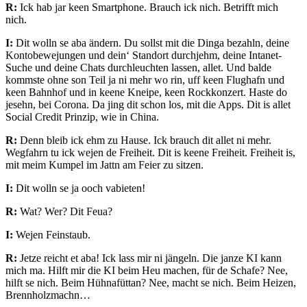
R:
Ick hab jar keen Smartphone. Brauch ick nich. Betrifft mich
nich.
I:
Dit wolln se aba ändern. Du sollst mit die Dinga bezahln, deine
Kontobewejungen und dein‘ Standort durchjehm, deine Intanet-
Suche und deine Chats durchleuchten lassen, allet. Und balde
kommste ohne son Teil ja ni mehr wo rin, uff keen Flughafn und
keen Bahnhof und in keene Kneipe, keen Rockkonzert. Haste do
jesehn, bei Corona. Da jing dit schon los, mit die Apps. Dit is allet
Social Credit Prinzip, wie in China.
R:
Denn bleib ick ehm zu Hause. Ick brauch dit allet ni mehr.
Wegfahrn tu ick wejen de Freiheit. Dit is keene Freiheit. Freiheit is,
mit meim Kumpel im Jattn am Feier zu sitzen.
I:
Dit wolln se ja ooch vabieten!
R:
Wat? Wer? Dit Feua?
I:
Wejen Feinstaub.
R:
Jetze reicht et aba! Ick lass mir ni jängeln. Die janze KI kann
mich ma. Hilft mir die KI beim Heu machen, für de Schafe? Nee,
hilft se nich. Beim Hühnafüttan? Nee, macht se nich. Beim Heizen,
Brennholzmachn…