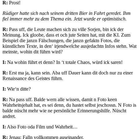
R:
Prost!
Rüdiger hatte sich nach seinem dritten Bier in Fahrt geredet. Ihm
fiel immer mehr zu dem Thema ein. Jetzt wurde er optimistisch.
R:
Pass uff, die Leute machen sich zu ville Sorjen, bin ick der
Meinung. Ick gloobe, dass et och jute Seiten hat, mit die KI. Zum
Beispiel die janzn Fälschungen, die janzn gefaktn Fotos, die
künstlichen Texte, in den‘ irjendwelche ausjedachtn Infos stehn. Wat
meinste, wohin dit führn wird?
I:
Na wohin führt et denn? In ‘t totale Chaos, würd ick saren!
R:
Erst ma ja, kann sein. Aba uff Dauer kann dit doch nur zu einer
Renaissance des Geistes führn.
I:
Wie‘n ditte?
R:
Na pass uff. Balde wern alle wissen, damit n Foto keen
Wahrheitsjehalt hat, es sei denn, du hastet selbst jeschossn. N Foto is
balde nüscht mehr wie ne persönliche Erinnerungshilfe. Nüscht
andret.
I:
Also Foto oda Film und Wahrheit…
R:
Jenau: Falln vollkommen auseinander.