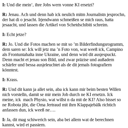
I:
Und die mein‘, ihre Jobs wern vonne KI ersetzt?
R:
Jenau. Ach und denn hab ick neulich mitm Journalistn jesprochn,
der hat di o jesacht. Irjendwann schmeißen se mich raus, hatta
jesaacht, und lassen die Artikel von Schetdschibiti schreim.
I:
Echt jetze?
R:
Jo. Und die Fotos machen se mit so ’m Bilderfindungsrogramm,
dem saren se: Ick will jetz ma ’n Foto von, wat weeß ick, Campino
als Frontuntahalta inne Ukraine, und denn wird dit ausjespuckt.
Denn macht et jenau son Bild, und zwar präzise und außadem
schärfer und bessa ausjeleuchtet als de dit jemals fotografiern
könntest.
I:
Krass.
R:
Und dit kann ja allet sein, aba ick kann mir beim besten Willen
nich vorstelln, damit se mir mein Job durch ne KI ersetzn. Ick
meine, ick mach Physio, wat willst n da mit de KI? Also bisset so
ne Robota jibt, die Oma Jertraud mit ihrn Klappajebälk richtich
anfassen dun, ick weeß ne….
I:
Ja, dit mag schiwerich sein, aba bei allem wat de berechnen
kannst, wird et passiern.