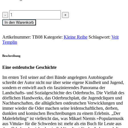
»Der
Malerlehrling
1«
In den Warenkorb
Veit
Templin
Artikelnummer:
TB08
Kategorie:
Kleine Reihe
Schlagwort:
Veit
quantity
Templin
Beschreibung
Eine ostdeutsche Geschichte
Im ersten Teil seiner auf drei Bände angelegten Autobiografie
schreibt der Autor nicht nur über seine eigene Kindheit und Jugend,
sondern er entwirft auch ein faszinierendes Panorama der
Landschafts- und Sozialgeschichte des Oderbruchs. Die Vielfalt des
dörflichen Handwerks, das Oderbruchplatt, die Jugendcliquen und
Nachbarschaften, die alltäglichen ostdeutschen Verwicklungen und
immer wieder die Oder machen seine leidenschaftlichen, derben,
dunklen und komischen Beschreibungen zu einem Erlebnis. „Der
Malerlehrling“ ist vielleicht das, was Mikael Niemis »Popularmusik
aus Vittula« für die Schweden ist: mehr als ein Buch für Leute aus