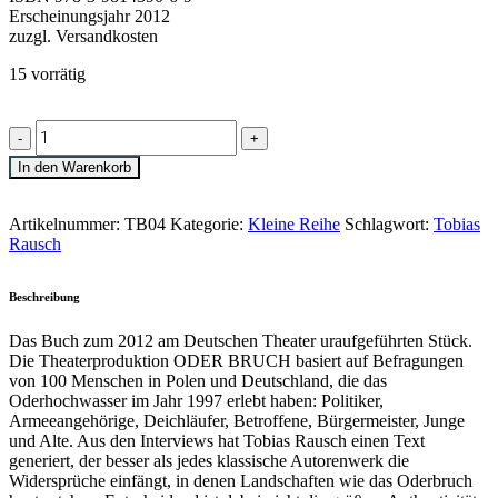
Erscheinungsjahr 2012
zuzgl. Versandkosten
15 vorrätig
»ODER
BRUCH«
Tobias
In den Warenkorb
Rausch
quantity
Artikelnummer:
TB04
Kategorie:
Kleine Reihe
Schlagwort:
Tobias
Rausch
Beschreibung
Das Buch zum 2012 am Deutschen Theater uraufgeführten Stück.
Die Theaterproduktion ODER BRUCH basiert auf Befragungen
von 100 Menschen in Polen und Deutschland, die das
Oderhochwasser im Jahr 1997 erlebt haben: Politiker,
Armeeangehörige, Deichläufer, Betroffene, Bürgermeister, Junge
und Alte. Aus den Interviews hat Tobias Rausch einen Text
generiert, der besser als jedes klassische Autorenwerk die
Widersprüche einfängt, in denen Landschaften wie das Oderbruch