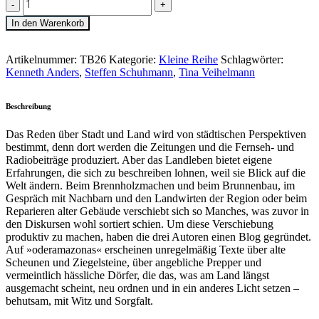
Anders,
Steffen
In den Warenkorb
Schuhmann,
Tina
Artikelnummer:
TB26
Kategorie:
Kleine Reihe
Schlagwörter:
Veihelmann
Kenneth Anders
,
Steffen Schuhmann
,
Tina Veihelmann
»OderAmazonas«
quantity
Beschreibung
Das Reden über Stadt und Land wird von städtischen Perspektiven
bestimmt, denn dort werden die Zeitungen und die Fernseh- und
Radiobeiträge produziert. Aber das Landleben bietet eigene
Erfahrungen, die sich zu beschreiben lohnen, weil sie Blick auf die
Welt ändern. Beim Brennholzmachen und beim Brunnenbau, im
Gespräch mit Nachbarn und den Landwirten der Region oder beim
Reparieren alter Gebäude verschiebt sich so Manches, was zuvor in
den Diskursen wohl sortiert schien. Um diese Verschiebung
produktiv zu machen, haben die drei Autoren einen Blog gegründet.
Auf »oderamazonas« erscheinen unregelmäßig Texte über alte
Scheunen und Ziegelsteine, über angebliche Prepper und
vermeintlich hässliche Dörfer, die das, was am Land längst
ausgemacht scheint, neu ordnen und in ein anderes Licht setzen –
behutsam, mit Witz und Sorgfalt.