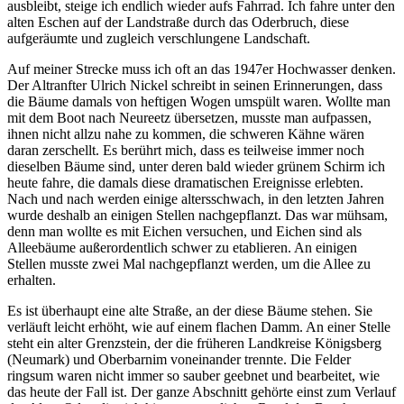
ausbleibt, steige ich endlich wieder aufs Fahrrad. Ich fahre unter den
alten Eschen auf der Landstraße durch das Oderbruch, diese
aufgeräumte und zugleich verschlungene Landschaft.
Auf meiner Strecke muss ich oft an das 1947er Hochwasser denken.
Der Altranfter Ulrich Nickel schreibt in seinen Erinnerungen, dass
die Bäume damals von heftigen Wogen umspült waren. Wollte man
mit dem Boot nach Neureetz übersetzen, musste man aufpassen,
ihnen nicht allzu nahe zu kommen, die schweren Kähne wären
daran zerschellt. Es berührt mich, dass es teilweise immer noch
dieselben Bäume sind, unter deren bald wieder grünem Schirm ich
heute fahre, die damals diese dramatischen Ereignisse erlebten.
Nach und nach werden einige altersschwach, in den letzten Jahren
wurde deshalb an einigen Stellen nachgepflanzt. Das war mühsam,
denn man wollte es mit Eichen versuchen, und Eichen sind als
Alleebäume außerordentlich schwer zu etablieren. An einigen
Stellen musste zwei Mal nachgepflanzt werden, um die Allee zu
erhalten.
Es ist überhaupt eine alte Straße, an der diese Bäume stehen. Sie
verläuft leicht erhöht, wie auf einem flachen Damm. An einer Stelle
steht ein alter Grenzstein, der die früheren Landkreise Königsberg
(Neumark) und Oberbarnim voneinander trennte. Die Felder
ringsum waren nicht immer so sauber geebnet und bearbeitet, wie
das heute der Fall ist. Der ganze Abschnitt gehörte einst zum Verlauf