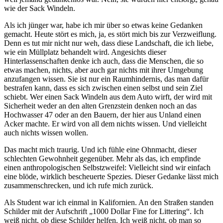
wie der Sack Windeln.
Als ich jünger war, habe ich mir über so etwas keine Gedanken
gemacht. Heute stört es mich, ja, es stört mich bis zur Verzweiflung.
Denn es tut mir nicht nur weh, dass diese Landschaft, die ich liebe,
wie ein Müllplatz behandelt wird. Angesichts dieser
Hinterlassenschaften denke ich auch, dass die Menschen, die so
etwas machen, nichts, aber auch gar nichts mit ihrer Umgebung
anzufangen wissen. Sie ist nur ein Raumhindernis, das man dafür
bestrafen kann, dass es sich zwischen einen selbst und sein Ziel
schiebt. Wer einen Sack Windeln aus dem Auto wirft, der wird mit
Sicherheit weder an den alten Grenzstein denken noch an das
Hochwasser 47 oder an den Bauern, der hier aus Unland einen
Acker machte. Er wird von all dem nichts wissen. Und vielleicht
auch nichts wissen wollen.
Das macht mich traurig. Und ich fühle eine Ohnmacht, dieser
schlechten Gewohnheit gegenüber. Mehr als das, ich empfinde
einen anthropologischen Selbstzweifel: Vielleicht sind wir einfach
eine blöde, wirklich bescheuerte Spezies. Dieser Gedanke lässt mich
zusammenschrecken, und ich rufe mich zurück.
Als Student war ich einmal in Kalifornien. An den Straßen standen
Schilder mit der Aufschrift „1000 Dollar Fine for Littering“. Ich
weiß nicht, ob diese Schilder helfen. Ich weiß nicht, ob man so