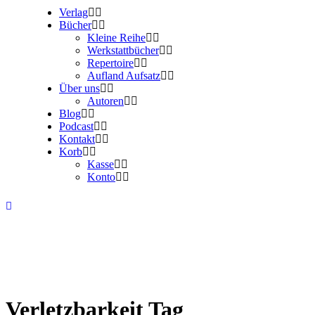
Verlag
Bücher
Kleine Reihe
Werkstattbücher
Repertoire
Aufland Aufsatz
Über uns
Autoren
Blog
Podcast
Kontakt
Korb
Kasse
Konto
Verletzbarkeit Tag