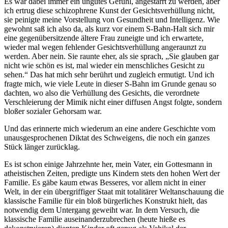
Es war dabei immer ein ungutes Gefühl, angestarrt zu werden, aber
ich ertrug diese schizophrene Kunst der Gesichtsverhüllung nicht,
sie peinigte meine Vorstellung von Gesundheit und Intelligenz. Wie
gewohnt saß ich also da, als kurz vor einem S-Bahn-Halt sich mir
eine gegenübersitzende ältere Frau zuneigte und ich erwartete,
wieder mal wegen fehlender Gesichtsverhüllung angeraunzt zu
werden. Aber nein. Sie raunte eher, als sie sprach, „Sie glauben gar
nicht wie schön es ist, mal wieder ein menschliches Gesicht zu
sehen.“ Das hat mich sehr berührt und zugleich ermutigt. Und ich
fragte mich, wie viele Leute in dieser S-Bahn im Grunde genau so
dachten, wo also die Verhüllung des Gesichts, die verordnete
Verschleierung der Mimik nicht einer diffusen Angst folgte, sondern
bloßer sozialer Gehorsam war.
Und das erinnerte mich wiederum an eine andere Geschichte vom
unausgesprochenen Diktat des Schweigens, die noch ein ganzes
Stück länger zurücklag.
Es ist schon einige Jahrzehnte her, mein Vater, ein Gottesmann in
atheistischen Zeiten, predigte uns Kindern stets den hohen Wert der
Familie. Es gäbe kaum etwas Besseres, vor allem nicht in einer
Welt, in der ein übergriffiger Staat mit totalitärer Weltanschauung die
klassische Familie für ein bloß bürgerliches Konstrukt hielt, das
notwendig dem Untergang geweiht war. In dem Versuch, die
klassische Familie auseinanderzubrechen (heute hieße es