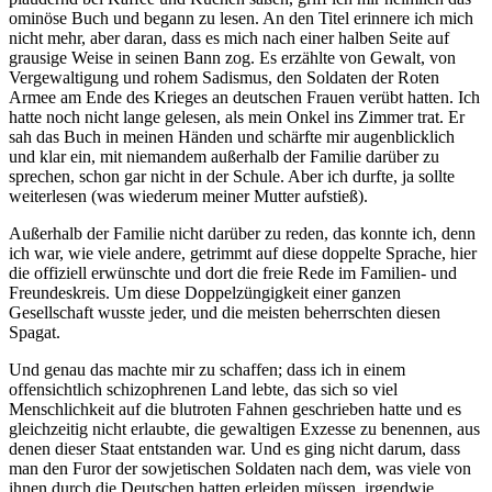
ominöse Buch und begann zu lesen. An den Titel erinnere ich mich
nicht mehr, aber daran, dass es mich nach einer halben Seite auf
grausige Weise in seinen Bann zog. Es erzählte von Gewalt, von
Vergewaltigung und rohem Sadismus, den Soldaten der Roten
Armee am Ende des Krieges an deutschen Frauen verübt hatten. Ich
hatte noch nicht lange gelesen, als mein Onkel ins Zimmer trat. Er
sah das Buch in meinen Händen und schärfte mir augenblicklich
und klar ein, mit niemandem außerhalb der Familie darüber zu
sprechen, schon gar nicht in der Schule. Aber ich durfte, ja sollte
weiterlesen (was wiederum meiner Mutter aufstieß).
Außerhalb der Familie nicht darüber zu reden, das konnte ich, denn
ich war, wie viele andere, getrimmt auf diese doppelte Sprache, hier
die offiziell erwünschte und dort die freie Rede im Familien- und
Freundeskreis. Um diese Doppelzüngigkeit einer ganzen
Gesellschaft wusste jeder, und die meisten beherrschten diesen
Spagat.
Und genau das machte mir zu schaffen; dass ich in einem
offensichtlich schizophrenen Land lebte, das sich so viel
Menschlichkeit auf die blutroten Fahnen geschrieben hatte und es
gleichzeitig nicht erlaubte, die gewaltigen Exzesse zu benennen, aus
denen dieser Staat entstanden war. Und es ging nicht darum, dass
man den Furor der sowjetischen Soldaten nach dem, was viele von
ihnen durch die Deutschen hatten erleiden müssen, irgendwie