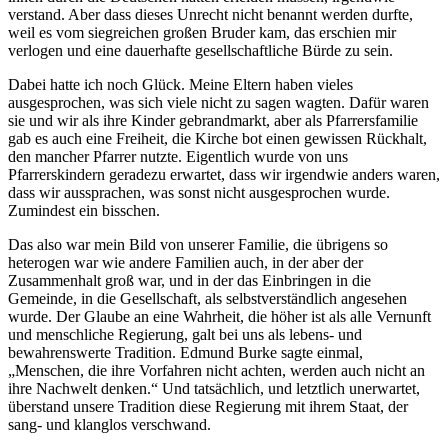
verstand. Aber dass dieses Unrecht nicht benannt werden durfte,
weil es vom siegreichen großen Bruder kam, das erschien mir
verlogen und eine dauerhafte gesellschaftliche Bürde zu sein.
Dabei hatte ich noch Glück. Meine Eltern haben vieles
ausgesprochen, was sich viele nicht zu sagen wagten. Dafür waren
sie und wir als ihre Kinder gebrandmarkt, aber als Pfarrersfamilie
gab es auch eine Freiheit, die Kirche bot einen gewissen Rückhalt,
den mancher Pfarrer nutzte. Eigentlich wurde von uns
Pfarrerskindern geradezu erwartet, dass wir irgendwie anders waren,
dass wir aussprachen, was sonst nicht ausgesprochen wurde.
Zumindest ein bisschen.
Das also war mein Bild von unserer Familie, die übrigens so
heterogen war wie andere Familien auch, in der aber der
Zusammenhalt groß war, und in der das Einbringen in die
Gemeinde, in die Gesellschaft, als selbstverständlich angesehen
wurde. Der Glaube an eine Wahrheit, die höher ist als alle Vernunft
und menschliche Regierung, galt bei uns als lebens- und
bewahrenswerte Tradition. Edmund Burke sagte einmal,
„Menschen, die ihre Vorfahren nicht achten, werden auch nicht an
ihre Nachwelt denken.“ Und tatsächlich, und letztlich unerwartet,
überstand unsere Tradition diese Regierung mit ihrem Staat, der
sang- und klanglos verschwand.