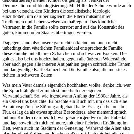
dekonstruieren) dienten Kinder oft genug als Vehikel der
Denunziation und Ideologisierung. Mit Hilfe der Schule wurde auch
bei uns versucht, den Kindern die sozialistische Ideologie
einzuflößen, um darüber zugleich die Eltern mitsamt ihren
Traditionen und Lebensweisen zu maßregeln. Das kindliche
Vertrauen in die Familie sollte zerstört und auf das Konstrukt des
guten, kümmernden Staates übertragen werden.
Dagegen stand also unsere gar nicht so kleine und auch nicht
unbedingt dem väterlichen Familienideal entsprechende Familie,
diese Familie mit all ihren Schäfchen und schwarzen Böcken. Die
galt es also bei uns hochzuhalten, gegen alle äußeren Widerstände,
aber auch gegen alle inneren Antipathien gegen schreckliche Tanten
und langweilige Kaffeekränzchen. Die Familie also, die musste es
richten in schweren Zeiten.
Was mein Vater damals eigentlich hochhalten wollte, denke ich, war
die Sprachfähigkeit zumindest innerhalb der eigenen
Verwandtschaft. So, wie irgendwann Anfang der 1980er Jahre, als
ein Onkel uns besuchte. Er brachte ein Buch mit, um das sich eine
Art atmosphärische Störung aufgebaut hatte. Es lag da bei uns im
Flur, es lag da als etwas spürbar Besonderes, aber niemand sprach
mit uns Kindern darüber. Ich war gerade irgendwo in der Pubertät
und lag, soweit ich mich erinnere, mit einer fiebrigen Erkältung im
Bett, wenn auch im Stadium der Genesung. Während die Alten also
plaudernd bei Kaffee und Kuchen saßen, griff ich mir heimlich das