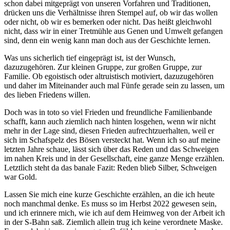
schon dabei mitgeprägt von unseren Vorfahren und Traditionen,
drücken uns die Verhältnisse ihren Stempel auf, ob wir das wollen
oder nicht, ob wir es bemerken oder nicht. Das heißt gleichwohl
nicht, dass wir in einer Tretmühle aus Genen und Umwelt gefangen
sind, denn ein wenig kann man doch aus der Geschichte lernen.
Was uns sicherlich tief eingeprägt ist, ist der Wunsch,
dazuzugehören. Zur kleinen Gruppe, zur großen Gruppe, zur
Familie. Ob egoistisch oder altruistisch motiviert, dazuzugehören
und daher im Miteinander auch mal Fünfe gerade sein zu lassen, um
des lieben Friedens willen.
Doch was in toto so viel Frieden und freundliche Familienbande
schafft, kann auch ziemlich nach hinten losgehen, wenn wir nicht
mehr in der Lage sind, diesen Frieden aufrechtzuerhalten, weil er
sich im Schafspelz des Bösen versteckt hat. Wenn ich so auf meine
letzten Jahre schaue, lässt sich über das Reden und das Schweigen
im nahen Kreis und in der Gesellschaft, eine ganze Menge erzählen.
Letztlich steht da das banale Fazit: Reden blieb Silber, Schweigen
war Gold.
Lassen Sie mich eine kurze Geschichte erzählen, an die ich heute
noch manchmal denke. Es muss so im Herbst 2022 gewesen sein,
und ich erinnere mich, wie ich auf dem Heimweg von der Arbeit ich
in der S-Bahn saß. Ziemlich allein trug ich keine verordnete Maske.