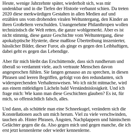
Heute, wenige Jahrzehnte später, wiederholt sich, was mir
undenkbar und in die Tiefen der Historie verbannt schien. Da treten
2020 diese merkwürdigen Gestalten in allen Medien auf und
erzählen uns vom drohenden viralen Weltuntergang, den Kinder an
ihren Großeltern verschulden. Unangenehme Philanthropen wollen
technizistisch die Welt retten, die ganze wohlgemerkt. Aber es ist
nicht stimmig, diese ganze Geschichte vom Weltuntergang, diese
apokalyptische Hysterie, diese maßlose Übertreibung inszenierter,
hässlicher Bilder, dieser Furor, als ginge es gegen den Leibhaftigen,
dabei geht es gegen das Lebendige.
Aber für mich bleibt das Erschütternde, dass sich rundherum und
überall so verdammt viele, auch vertraute Menschen davon
angesprochen fühlen. Sie fangen genauso an zu sprechen, in diesen
Phrasen und leeren Begriffen, gefolgt von den redundanten, sich
widersprechenden Verhaltensweisen. Wo ich nicht mitmache, wird
aus einem mitleidigen Lächeln bald Verständnislosigkeit. Und ich
frage mich: Wie kann man diese Geschichten glauben? Es ist, für
mich, so offensichtlich falsch, alles.
Und dann, als schüttele man eine Schneekugel, verändern sich die
Konstellationen auch um mich herum. Viel zu viele verschwinden,
tauchen ab. Hinter Phrasen, Ängsten, Nachplappern und hämischem
Gelächter gegen die da. Also gegen mich und gegen manche, die ich
erst jetzt kennenlerne oder wieder kennenlerne.