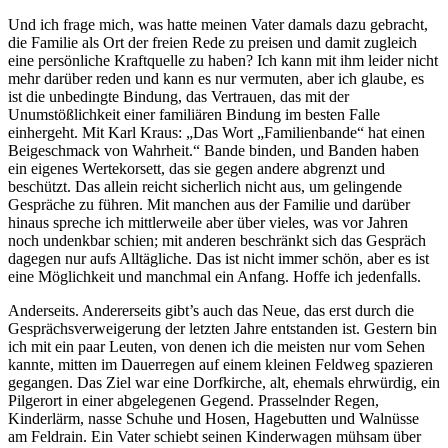
Und ich frage mich, was hatte meinen Vater damals dazu gebracht,
die Familie als Ort der freien Rede zu preisen und damit zugleich
eine persönliche Kraftquelle zu haben? Ich kann mit ihm leider nicht
mehr darüber reden und kann es nur vermuten, aber ich glaube, es
ist die unbedingte Bindung, das Vertrauen, das mit der
Unumstößlichkeit einer familiären Bindung im besten Falle
einhergeht. Mit Karl Kraus: „Das Wort „Familienbande“ hat einen
Beigeschmack von Wahrheit.“ Bande binden, und Banden haben
ein eigenes Wertekorsett, das sie gegen andere abgrenzt und
beschützt. Das allein reicht sicherlich nicht aus, um gelingende
Gespräche zu führen. Mit manchen aus der Familie und darüber
hinaus spreche ich mittlerweile aber über vieles, was vor Jahren
noch undenkbar schien; mit anderen beschränkt sich das Gespräch
dagegen nur aufs Alltägliche. Das ist nicht immer schön, aber es ist
eine Möglichkeit und manchmal ein Anfang. Hoffe ich jedenfalls.
Anderseits. Andererseits gibt’s auch das Neue, das erst durch die
Gesprächsverweigerung der letzten Jahre entstanden ist. Gestern bin
ich mit ein paar Leuten, von denen ich die meisten nur vom Sehen
kannte, mitten im Dauerregen auf einem kleinen Feldweg spazieren
gegangen. Das Ziel war eine Dorfkirche, alt, ehemals ehrwürdig, ein
Pilgerort in einer abgelegenen Gegend. Prasselnder Regen,
Kinderlärm, nasse Schuhe und Hosen, Hagebutten und Walnüsse
am Feldrain. Ein Vater schiebt seinen Kinderwagen mühsam über