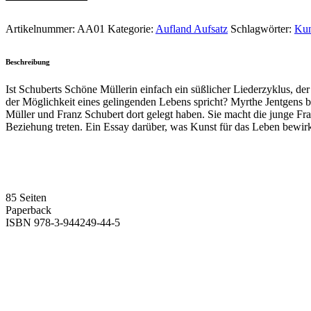
schönen
Müllerin«
Artikelnummer:
AA01
Kategorie:
Aufland Aufsatz
Schlagwörter:
Kun
von
Myrthe
Jentgens
Beschreibung
quantity
Ist Schuberts Schöne Müllerin einfach ein süßlicher Liederzyklus, d
der Möglichkeit eines gelingenden Lebens spricht? Myrthe Jentgens b
Müller und Franz Schubert dort gelegt haben. Sie macht die junge Fr
Beziehung treten. Ein Essay darüber, was Kunst für das Leben bewi
85 Seiten
Paperback
ISBN 978-3-944249-44-5