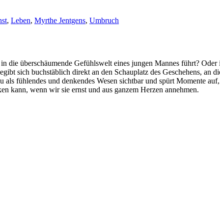
st
,
Leben
,
Myrthe Jentgens
,
Umbruch
er in die überschäumende Gefühlswelt eines jungen Mannes führt? Oder 
egibt sich buchstäblich direkt an den Schauplatz des Geschehens, an 
au als fühlendes und denkendes Wesen sichtbar und spürt Momente auf,
rken kann, wenn wir sie ernst und aus ganzem Herzen annehmen.