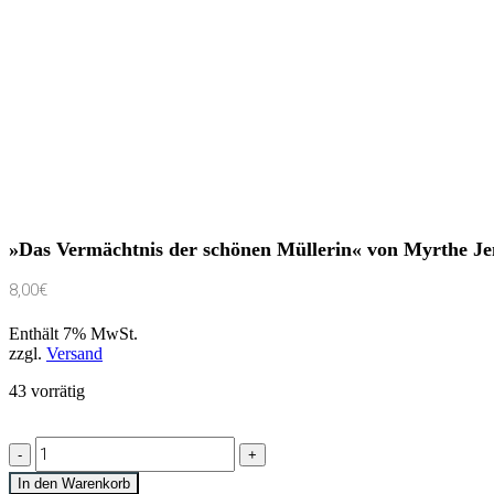
»Das Vermächtnis der schönen Müllerin« von Myrthe Je
8,00
€
Enthält 7% MwSt.
zzgl.
Versand
43 vorrätig
»Das
Vermächtnis
der
In den Warenkorb