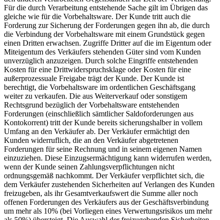
Für die durch Verarbeitung entstehende Sache gilt im Übrigen das
gleiche wie für die Vorbehaltsware. Der Kunde tritt auch die
Forderung zur Sicherung der Forderungen gegen ihn ab, die durch
die Verbindung der Vorbehaltsware mit einem Grundstück gegen
einen Dritten erwachsen. Zugriffe Dritter auf die im Eigentum oder
Miteigentum des Verkäufers stehenden Güter sind vom Kunden
unverzüglich anzuzeigen. Durch solche Eingriffe entstehenden
Kosten für eine Drittwiderspruchsklage oder Kosten für eine
außerprozessuale Freigabe trägt der Kunde. Der Kunde ist
berechtigt, die Vorbehaltsware im ordentlichen Geschäftsgang
weiter zu verkaufen. Die aus Weiterverkauf oder sonstigem
Rechtsgrund bezüglich der Vorbehaltsware entstehenden
Forderungen (einschließlich sämtlicher Saldoforderungen aus
Kontokorrent) tritt der Kunde bereits sicherungshalber in vollem
Umfang an den Verkäufer ab. Der Verkäufer ermächtigt den
Kunden widerruflich, die an den Verkäufer abgetretenen
Forderungen für seine Rechnung und in seinem eigenen Namen
einzuziehen. Diese Einzugsermächtigung kann widerrufen werden,
wenn der Kunde seinen Zahlungsverpflichtungen nicht
ordnungsgemäß nachkommt. Der Verkäufer verpflichtet sich, die
dem Verkäufer zustehenden Sicherheiten auf Verlangen des Kunden
freizugeben, als ihr Gesamtverkaufswert die Summe aller noch
offenen Forderungen des Verkäufers aus der Geschäftsverbindung
um mehr als 10% (bei Vorliegen eines Verwertungsrisikos um mehr
als 50%) übersteigt. Die Auswahl der freizugebenden Sicherheiten