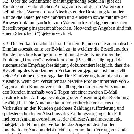
3.2. Über die Schaltfläche [zahlungspflichtig bestellen] gibt der
Kunde einen verbindlichen Antrag zum Kauf der im Warenkorb
befindlichen Waren ab. Vor Abschicken der Bestellung kann der
Kunde die Daten jederzeit ändern und einsehen sowie mithilfe der
Browserfunktion „zurück“ zum Warenkorb zurückgehen oder den
Bestellvorgang insgesamt abbrechen. Notwendige Angaben sind mit
einem Sternchen (*) gekennzeichnet.
3.3. Der Verkäufer schickt daraufhin dem Kunden eine automatische
Empfangsbestätigung per E-Mail zu, in welcher die Bestellung des
Kunden nochmals aufgeführt wird und die der Kunde über die
Funktion „Drucken“ ausdrucken kann (Bestellbestätigung). Die
automatische Empfangsbestätigung dokumentiert lediglich, dass die
Bestellung des Kunden beim Verkäufer eingegangen ist und stellt
keine Annahme des Antrags dar. Der Kaufvertrag kommt erst dann
zustande, wenn der Verkäufer das bestellte Produkt innerhalb von 2
Tagen an den Kunden versendet, übergeben oder den Versand an
den Kunden innerhalb von 2 Tagen mit einer zweiten E-Mail,
ausdrücklicher Auftragsbestätigung oder Zusendung der Rechnung
bestätigt hat. Die Annahme kann ferner durch eine seitens des
Verkäufers an den Kunden gerichtete Zahlungsaufforderung und
spätestens durch den Abschluss des Zahlungsvorgangs. Im Fall
mehrerer Annahmevorgänge ist der früheste Annahmezeitpunkt
maßgeblich. Nimmt der Verkäufer das Angebot des Kunden
innerhalb der Annahmefrist nicht an, kommt kein Vertrag zustande